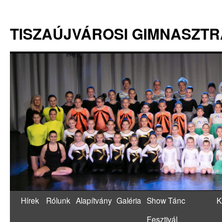
TISZAÚJVÁROSI GIMNASZT
Hírek
Rólunk
Alapítvány
Galéria
Show Tánc
K
Fesztivál