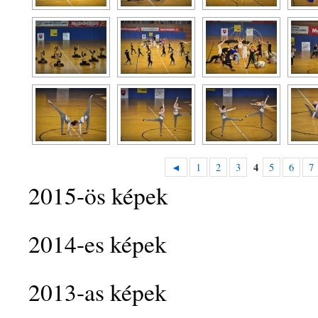
4
◄
1
2
3
5
6
7
2015-ös képek
2014-es képek
2013-as képek