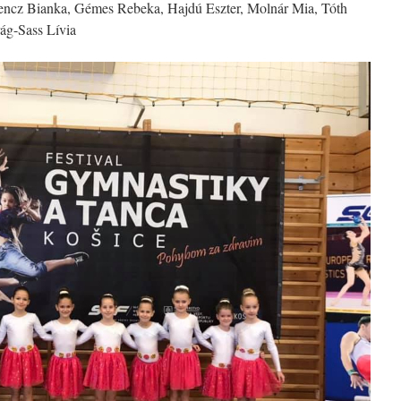
encz Bianka, Gémes Rebeka, Hajdú Eszter, Molnár Mia, Tóth
rág-Sass Lívia