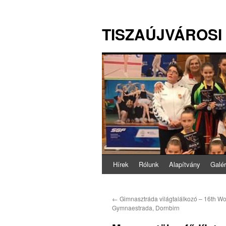
TISZAÚJVÁROSI
Hírek
Rólunk
Alapítvány
Galér
←
Gimnasztráda világtalálkozó – 16th Wo
Gymnaestrada, Dornbirn