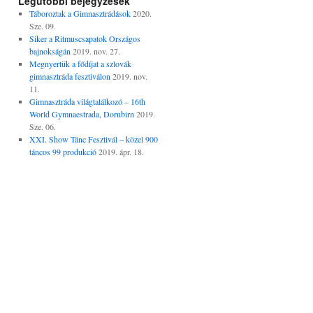
Legutóbbi bejegyzések
Táboroztak a Gimnasztrádások
2020.
Sze. 09.
Siker a Ritmuscsapatok Országos
bajnokságán
2019. nov. 27.
Megnyertük a fődíjat a szlovák
gimnasztráda fesztiválon
2019. nov.
11.
Gimnasztráda világtalálkozó – 16th
World Gymnaestrada, Dornbirn
2019.
Sze. 06.
XXI. Show Tánc Fesztivál – közel 900
táncos 99 produkció
2019. ápr. 18.