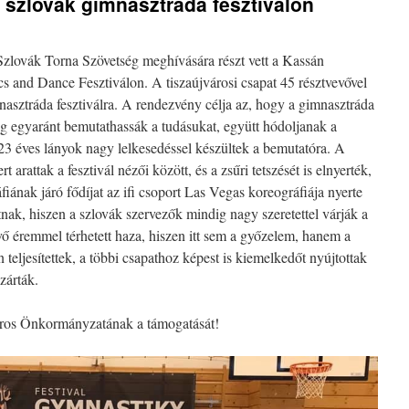
a szlovák gimnasztráda fesztiválon
Szlovák Torna Szövetség meghívására részt vett a Kassán
s and Dance Fesztiválon. A tiszaújvárosi csapat 45 résztvevővel
mnasztráda fesztiválra. A rendezvény célja az, hogy a gimnasztráda
g egyaránt bemutathassák a tudásukat, együtt hódoljanak a
23 éves lányok nagy lelkesedéssel készültek a bemutatóra. A
 arattak a fesztivál nézői között, és a zsűri tetszését is elnyerték,
áfiának járó fődíjat az ifi csoport Las Vegas koreográfiája nyerte
tnak, hiszen a szlovák szervezők mindig nagy szeretettel várják a
ő éremmel térhetett haza, hiszen itt sem a győzelem, hanem a
 teljesítettek, a többi csapathoz képest is kiemelkedőt nyújtottak
zárták.
áros Önkormányzatának a támogatását!