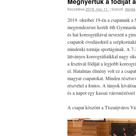
Megnyertük a fődíjat 
Közzétéve
2019. nov. 11.
|
Szerző:
Vanda
2019. október 19-én a csapatunk a 
megrendezésre került 4th Gymnastic
és hat koreográfiával nevezett a gi
csapatok óvodásoktól a szépkorúaki
mindenki tornája sportágának. A 7-
látványos koreográfiáikkal nagy sikert
a fesztivál fődíját a legjobb koreogr
el. Hatalmas élmény volt ez a csapa
magyar csapatokat. Minden résztvev
részvétel a fontos. A lányok kiválóan
és a napot egy kassai városnézéssel 
A csapat köszöni a Tiszaújváros V