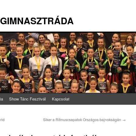
 GIMNASZTRÁDA
ia
Show Tánc Fesztivál
Kapcsolat
rld
Siker a Ritmuscsapatok Országos bajnokságán
→