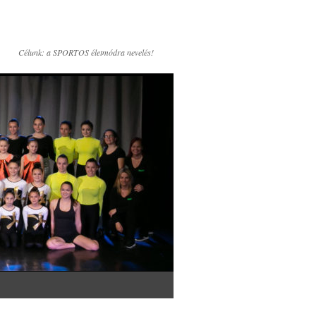
Célunk: a SPORTOS életmódra nevelés!