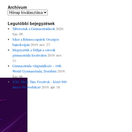
Archívum
Legutóbbi bejegyzések
Táboroztak a Gimnasztrádások
2020.
Sze. 09.
Siker a Ritmuscsapatok Országos
bajnokságán
2019. nov. 27.
Megnyertük a fődíjat a szlovák
gimnasztráda fesztiválon
2019. nov.
11.
Gimnasztráda világtalálkozó – 16th
World Gymnaestrada, Dornbirn
2019.
Sze. 06.
XXI. Show Tánc Fesztivál – közel 900
táncos 99 produkció
2019. ápr. 18.