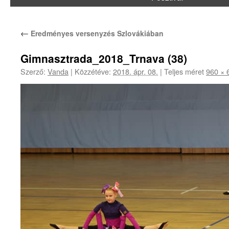
←
Eredményes versenyzés Szlovákiában
Gimnasztrada_2018_Trnava (38)
Szerző:
Vanda
|
Közzétéve:
2018. ápr. 08.
|
Teljes méret
960 × 