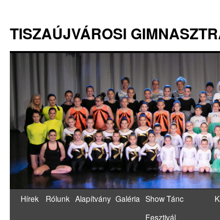
TISZAÚJVÁROSI GIMNASZT
Hírek
Rólunk
Alapítvány
Galéria
Show Tánc
K
Fesztivál