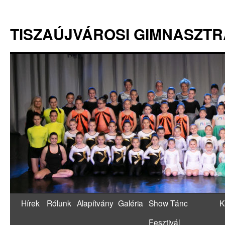
TISZAÚJVÁROSI GIMNASZT
Hírek
Rólunk
Alapítvány
Galéria
Show Tánc
K
Fesztivál