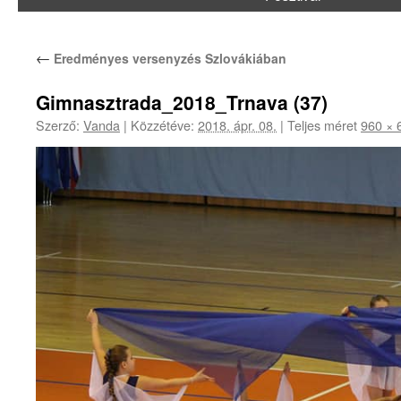
←
Eredményes versenyzés Szlovákiában
Gimnasztrada_2018_Trnava (37)
Szerző:
Vanda
|
Közzétéve:
2018. ápr. 08.
|
Teljes méret
960 × 