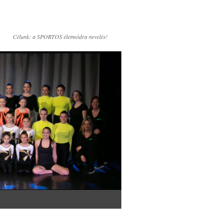
Célunk: a SPORTOS életmódra nevelés!