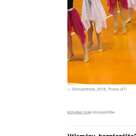
Gimnasztrada_2018_Trnava (47)
közvetlen link
a könyvjelzőbe.
Vélemény, hozzászólás