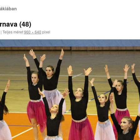
ákiában
nava (48)
|
Teljes méret
960 × 640
pixel