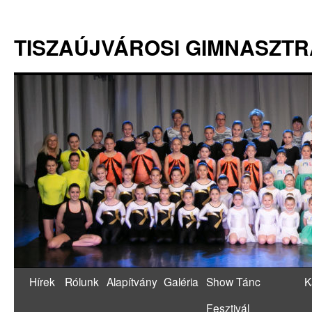
TISZAÚJVÁROSI GIMNASZT
Hírek
Rólunk
Alapítvány
Galéria
Show Tánc
K
Fesztivál