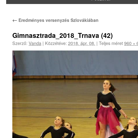
←
Eredményes versenyzés Szlovákiában
Gimnasztrada_2018_Trnava (42)
Szerző:
Vanda
|
Közzétéve:
2018. ápr. 08.
|
Teljes méret
960 × 