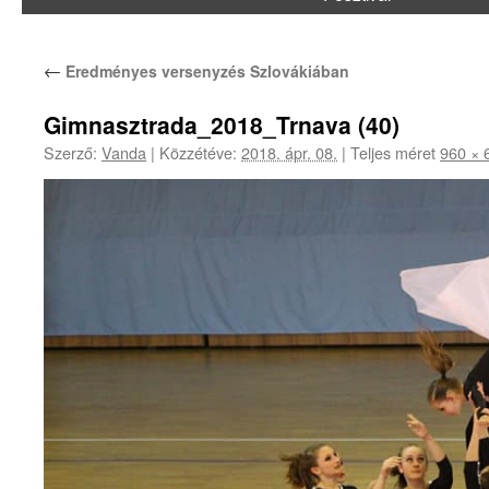
←
Eredményes versenyzés Szlovákiában
Gimnasztrada_2018_Trnava (40)
Szerző:
Vanda
|
Közzétéve:
2018. ápr. 08.
|
Teljes méret
960 × 