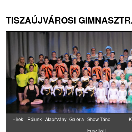
TISZAÚJVÁROSI GIMNASZT
Hírek
Rólunk
Alapítvány
Galéria
Show Tánc
K
Fesztivál