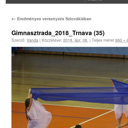
←
Eredményes versenyzés Szlovákiában
Gimnasztrada_2018_Trnava (35)
Szerző:
Vanda
|
Közzétéve:
2018. ápr. 08.
|
Teljes méret
960 × 