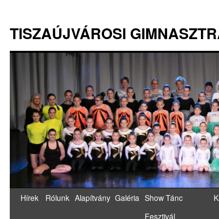
TISZAÚJVÁROSI GIMNASZT
Hírek
Rólunk
Alapítvány
Galéria
Show Tánc
K
Fesztivál