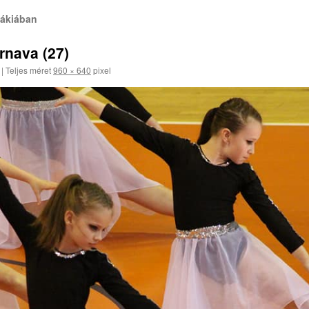
ákiában
nava (27)
|
Teljes méret
960 × 640
pixel