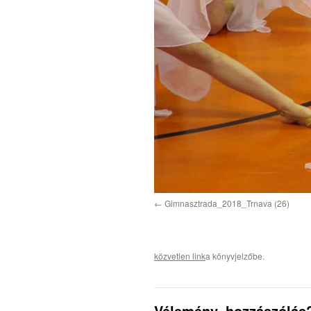
Gimnasztrada_2018_Trnava (26)
közvetlen link
a könyvjelzőbe.
Vélemény, hozzászólás