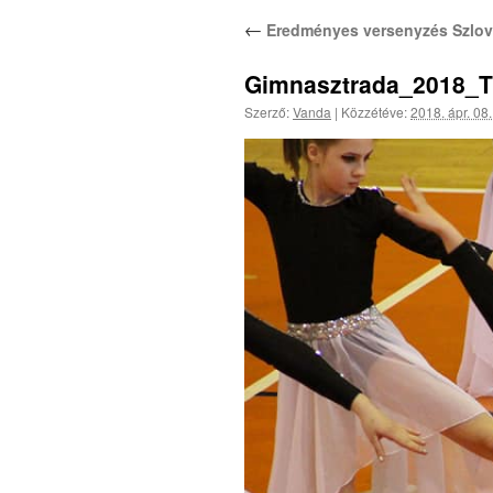
←
Eredményes versenyzés Szlov
Gimnasztrada_2018_Tr
Szerző:
Vanda
|
Közzétéve:
2018. ápr. 08.