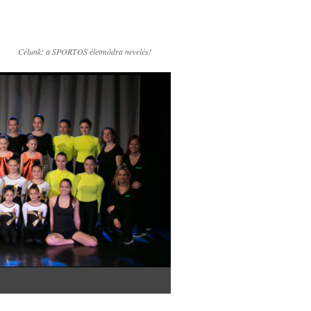
Célunk: a SPORTOS életmódra nevelés!