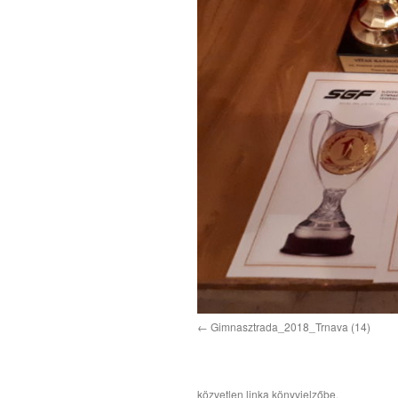
Gimnasztrada_2018_Trnava (14)
közvetlen link
a könyvjelzőbe.