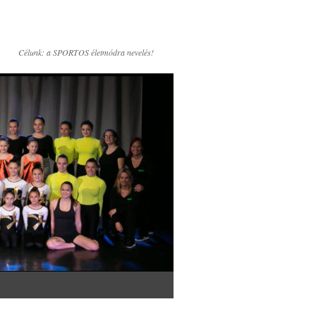
Célunk: a SPORTOS életmódra nevelés!