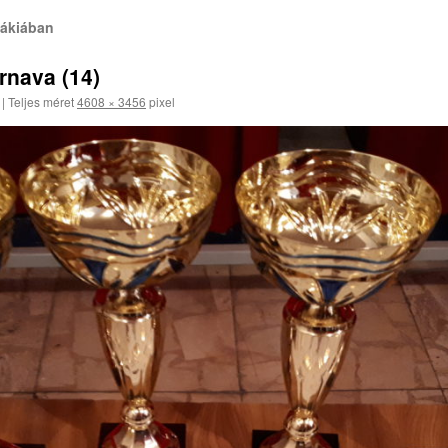
ákiában
nava (14)
|
Teljes méret
4608 × 3456
pixel